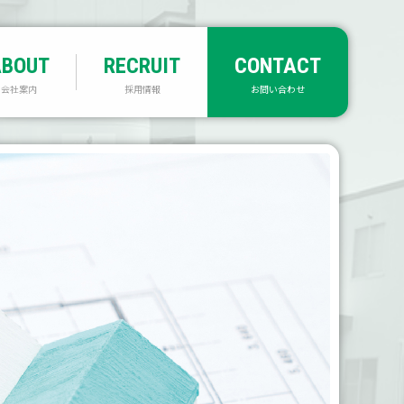
会社案内
採用情報
お問い合わせ
あいさつ
代表からのメッセージ
社概要・沿革
先輩からのメッセージ
DGs行動宣言
応募要項
クセスマップ